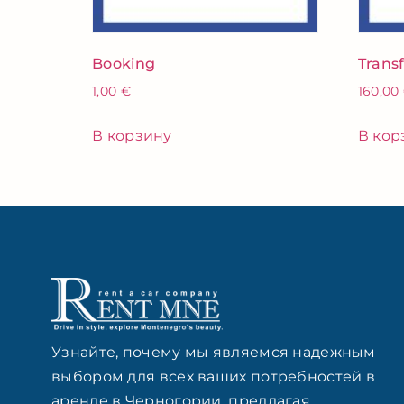
Booking
Trans
1,00
€
160,00
В корзину
В кор
Узнайте, почему мы являемся надежным
выбором для всех ваших потребностей в
аренде в Черногории, предлагая