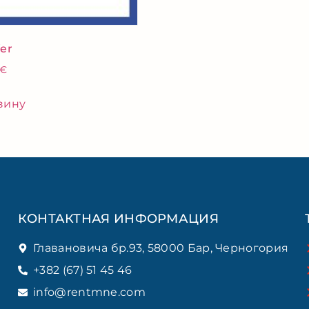
fer
€
зину
КОНТАКТНАЯ ИНФОРМАЦИЯ
Главановича бр.93, 58000 Бар, Черногория
+382 (67) 51 45 46
info@rentmne.com